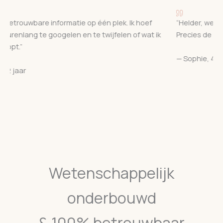
rouwbare informatie op één plek. Ik hoef
“Helder, wetenscha
nlang te googelen en te twijfelen of wat ik
Precies de feiten d
”
— Sophie, 48 jaar
ar
Wetenschappelijk
onderbouwd
& 100% betrouwbaar