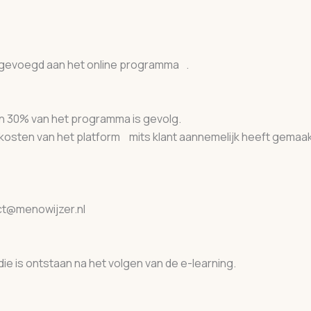
 toegevoegd aan het online programma .
dan 30% van het programma is gevolg.
or kosten van het platform mits klant aannemelijk heeft ge
tact@menowijzer.nl
 die is ontstaan na het volgen van de e-learning.