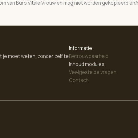
dom van Buro Vitale Vrouw en mag niet worden gekopieerd en/
Informatie
 je moet weten, zonder zelf te
Betrouwbaarheid
Inhoud modules
Veelgestelde vragen
Contact