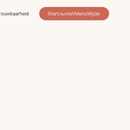
rouwbaarheid
Start nu met MenoWijzer