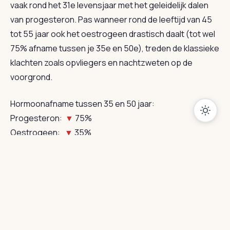
vaak rond het 31e levensjaar met het geleidelijk dalen
van progesteron. Pas wanneer rond de leeftijd van 45
tot 55 jaar ook het oestrogeen drastisch daalt (tot wel
75% afname tussen je 35e en 50e), treden de klassieke
klachten zoals opvliegers en nachtzweten op de
voorgrond.
Hormoonafname tussen 35 en 50 jaar:
Progesteron:
▼
75%
Oestrogeen:
▼
35%
Zonder nulmeting is het lastig te bepalen of jouw
vermoeidheid of somberheid komt door een naderende
burn-out of door deze hormonale verschuivingen.
Een
overgang vragenlijst kan je helpen
om: